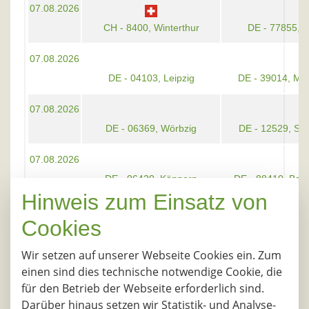
07.08.2026
CH - 8400, Winterthur
DE - 77855, 
07.08.2026
DE - 04103, Leipzig
DE - 39014, Ma
07.08.2026
DE - 06369, Wörbzig
DE - 12529, Sc
07.08.2026
DE - 06420, Könnern
DE - 88410, Bad
Hinweis zum Einsatz von
07.08.2026
Cookies
DE - 07907, Schleiz
DE - 14167, B
Wir setzen auf unserer Webseite Cookies ein. Zum
07.08.2026
einen sind dies technische notwendige Cookie, die
Neu
DE - 16909, Wittstock/Dosse
DE - 84558, Tyr
für den Betrieb der Webseite erforderlich sind.
Darüber hinaus setzen wir Statistik- und Analyse-