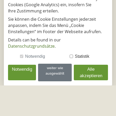
Cookies (Google Analytics) ein, insofern Sie
07.08.2026
Ihre Zustimmung erteilen.
DE - 20539, Hamburg Veddel
DE - 21502, Ge
Sie können die Cookie Einstellungen jederzeit
anpassen, indem Sie das Menü „Cookie
07.08.2026
Einstellungen“ im Footer der Webseite aufrufen.
DE - 35102, Lohra
DE - 06246, Bad 
Details can be found in our
Datenschutzgrundsätze
.
07.08.2026
DE - 35510, Butzbach
DE - 68753, Wa
Notwendig
Statistik
07.08.2026
weiter wie
Notwendig
Alle
ausgewählt
DE - 36037, Fulda
DE - 67346, 
akzeptieren
07.08.2026
DE - 46282, Dorsten
DE - 99869, 
07.08.2026
DE - 47495, Rheinberg
DE - 76131, Ka