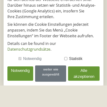
13.08.2026
Darüber hinaus setzen wir Statistik- und Analyse-
DE - 96450, Coburg
DE - 63549, Ro
Cookies (Google Analytics) ein, insofern Sie
Ihre Zustimmung erteilen.
Sie können die Cookie Einstellungen jederzeit
14.08.2026
anpassen, indem Sie das Menü „Cookie
CH - 4242, Laufen
DE - 77855, 
Einstellungen“ im Footer der Webseite aufrufen.
14.08.2026
Details can be found in our
CH - 8058, Zürich
DE - 77855, 
Datenschutzgrundsätze
.
Notwendig
Statistik
14.08.2026
CH - 8400, Winterthur
DE - 77855, 
weiter wie
Notwendig
Alle
ausgewählt
14.08.2026
akzeptieren
DE - 04103, Leipzig
DE - 39014, Ma
14.08.2026
DE - 06420, Könnern
DE - 88410, Bad