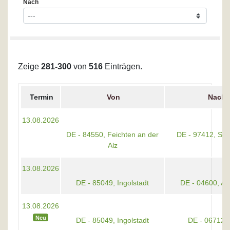
Nach
Zeige
281-300
von
516
Einträgen.
Termin
Von
Nach
13.08.2026
DE - 84550, Feichten an der
DE - 97412, Sch
Alz
13.08.2026
DE - 85049, Ingolstadt
DE - 04600, Al
13.08.2026
Neu
DE - 85049, Ingolstadt
DE - 06712, 