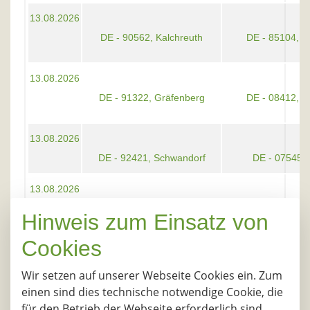
13.08.2026
DE - 90562, Kalchreuth
DE - 85104, Pf
13.08.2026
DE - 91322, Gräfenberg
DE - 08412, 
13.08.2026
DE - 92421, Schwandorf
DE - 07545,
13.08.2026
Neu
DE - 93333, Neustadt an der
DE - 06712, 
Hinweis zum Einsatz von
Dona
Cookies
13.08.2026
Neu
DE - 93333, Neustadt an der
DE - 04600, Al
Wir setzen auf unserer Webseite Cookies ein. Zum
Dona
einen sind dies technische notwendige Cookie, die
für den Betrieb der Webseite erforderlich sind.