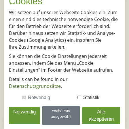
Cookies
Schkopa
Wir setzen auf unserer Webseite Cookies ein. Zum
einen sind dies technische notwendige Cookie, die
14.08.2026
für den Betrieb der Webseite erforderlich sind.
DE - 63450, Hanau
DE - 06258, S
Darüber hinaus setzen wir Statistik- und Analyse-
Schkopa
Cookies (Google Analytics) ein, insofern Sie
17.08.2026
Ihre Zustimmung erteilen.
DE - 63450, Hanau
DE - 06258, S
Sie können die Cookie Einstellungen jederzeit
Schkopa
anpassen, indem Sie das Menü „Cookie
Einstellungen“ im Footer der Webseite aufrufen.
18.08.2026
Details can be found in our
DE - 63450, Hanau
DE - 06258, S
Datenschutzgrundsätze
.
Schkopa
Notwendig
Statistik
19.08.2026
DE - 63450, Hanau
DE - 06258, S
weiter wie
Notwendig
Alle
Schkopa
ausgewählt
akzeptieren
20.08.2026