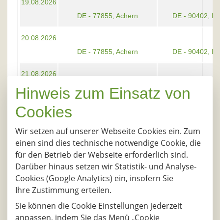
19.08.2026
DE - 77855, Achern
DE - 90402, N
20.08.2026
DE - 77855, Achern
DE - 90402, N
21.08.2026
DE - 77855, Achern
DE - 90402, N
Hinweis zum Einsatz von
Cookies
06.08.2026
DE - 73207, Plochingen
DE - 02699, Kön
Wir setzen auf unserer Webseite Cookies ein. Zum
einen sind dies technische notwendige Cookie, die
07.08.2026
für den Betrieb der Webseite erforderlich sind.
DE - 73207, Plochingen
DE - 02699, Kön
Darüber hinaus setzen wir Statistik- und Analyse-
Cookies (Google Analytics) ein, insofern Sie
10.08.2026
Ihre Zustimmung erteilen.
DE - 73207, Plochingen
DE - 02699, Kön
Sie können die Cookie Einstellungen jederzeit
anpassen, indem Sie das Menü „Cookie
11.08.2026