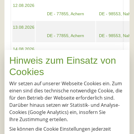
12.08.2026
DE - 77855, Achern
DE - 98553, Nahe
13.08.2026
DE - 77855, Achern
DE - 98553, Nahe
14.08.2026
Hinweis zum Einsatz von
DE - 77855, Achern
DE - 98553, Nahe
Cookies
17.08.2026
DE - 77855, Achern
DE - 98553, Nahe
Wir setzen auf unserer Webseite Cookies ein. Zum
einen sind dies technische notwendige Cookie, die
18.08.2026
für den Betrieb der Webseite erforderlich sind.
DE - 77855, Achern
DE - 98553, Nahe
Darüber hinaus setzen wir Statistik- und Analyse-
Cookies (Google Analytics) ein, insofern Sie
19.08.2026
Ihre Zustimmung erteilen.
DE - 77855, Achern
DE - 98553, Nahe
Sie können die Cookie Einstellungen jederzeit