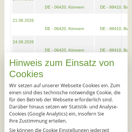
DE - 06420, Könnern
DE - 88410, Bad
21.08.2026
DE - 06420, Könnern
DE - 88410, Bad
24.08.2026
DE - 06420, Könnern
DE - 88410, Bad
Hinweis zum Einsatz von
25.08.2026
Cookies
DE - 06420, Könnern
DE - 88410, Bad
Wir setzen auf unserer Webseite Cookies ein. Zum
26.08.2026
einen sind dies technische notwendige Cookie, die
DE - 06420, Könnern
DE - 88410, Bad
für den Betrieb der Webseite erforderlich sind.
Darüber hinaus setzen wir Statistik- und Analyse-
27.08.2026
Cookies (Google Analytics) ein, insofern Sie
DE - 06420, Könnern
DE - 88410, Bad
Ihre Zustimmung erteilen.
28.08.2026
Sie können die Cookie Einstellungen jederzeit