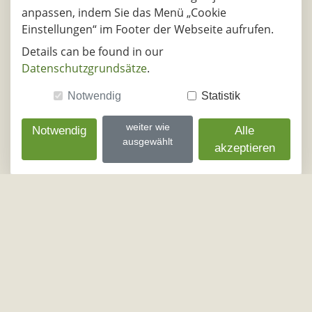
DE - 06420, Könnern
DE - 88410, Bad
anpassen, indem Sie das Menü „Cookie
Einstellungen“ im Footer der Webseite aufrufen.
10.08.2026
Details can be found in our
DE - 07907, Schleiz
DE - 14167, B
Datenschutzgrundsätze
.
Notwendig
Statistik
11.08.2026
DE - 07907, Schleiz
DE - 14167, B
weiter wie
Notwendig
Alle
ausgewählt
akzeptieren
12.08.2026
DE - 07907, Schleiz
DE - 14167, B
13.08.2026
DE - 07907, Schleiz
DE - 14167, B
14.08.2026
DE - 07907, Schleiz
DE - 14167, B