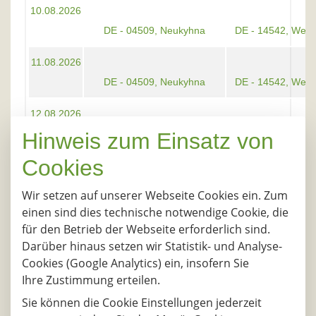
10.08.2026
DE - 04509, Neukyhna
DE - 14542, Werd
11.08.2026
DE - 04509, Neukyhna
DE - 14542, Werd
12.08.2026
DE - 04509, Neukyhna
DE - 14542, Werd
Hinweis zum Einsatz von
Cookies
13.08.2026
DE - 04509, Neukyhna
DE - 14542, Werd
Wir setzen auf unserer Webseite Cookies ein. Zum
einen sind dies technische notwendige Cookie, die
14.08.2026
für den Betrieb der Webseite erforderlich sind.
DE - 04509, Neukyhna
DE - 14542, Werd
Darüber hinaus setzen wir Statistik- und Analyse-
Cookies (Google Analytics) ein, insofern Sie
17.08.2026
Ihre Zustimmung erteilen.
DE - 04509, Neukyhna
DE - 14542, Werd
Sie können die Cookie Einstellungen jederzeit