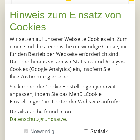
DE - 85551, Kirchheim bei
DE - 70327, St
Hinweis zum Einsatz von
Münche
Cookies
27.08.2026
DE - 85551, Kirchheim bei
DE - 70327, St
Wir setzen auf unserer Webseite Cookies ein. Zum
Münche
einen sind dies technische notwendige Cookie, die
für den Betrieb der Webseite erforderlich sind.
28.08.2026
Darüber hinaus setzen wir Statistik- und Analyse-
DE - 85551, Kirchheim bei
DE - 70327, St
Cookies (Google Analytics) ein, insofern Sie
Münche
Ihre Zustimmung erteilen.
31.08.2026
Sie können die Cookie Einstellungen jederzeit
anpassen, indem Sie das Menü „Cookie
DE - 85551, Kirchheim bei
DE - 70327, St
Münche
Einstellungen“ im Footer der Webseite aufrufen.
Details can be found in our
01.09.2026
Datenschutzgrundsätze
.
DE - 85551, Kirchheim bei
DE - 70327, St
Münche
Notwendig
Statistik