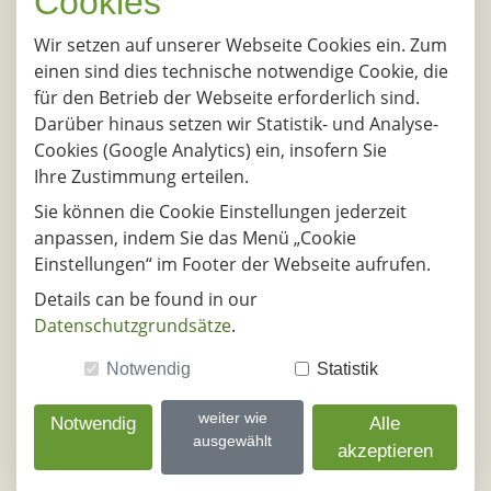
Cookies
18.08.2026
DE - 36037, Fulda
DE - 67346, 
Wir setzen auf unserer Webseite Cookies ein. Zum
einen sind dies technische notwendige Cookie, die
19.08.2026
für den Betrieb der Webseite erforderlich sind.
Darüber hinaus setzen wir Statistik- und Analyse-
DE - 36037, Fulda
DE - 67346, 
Cookies (Google Analytics) ein, insofern Sie
20.08.2026
Ihre Zustimmung erteilen.
DE - 36037, Fulda
DE - 67346, 
Sie können die Cookie Einstellungen jederzeit
anpassen, indem Sie das Menü „Cookie
21.08.2026
Einstellungen“ im Footer der Webseite aufrufen.
DE - 36037, Fulda
DE - 67346, 
Details can be found in our
Datenschutzgrundsätze
.
10.08.2026
DE - 71686, Remseck am
DE - 66793, Saar
Notwendig
Statistik
Neckar
weiter wie
Notwendig
Alle
11.08.2026
ausgewählt
akzeptieren
DE - 71686, Remseck am
DE - 66793, Saar
Neckar