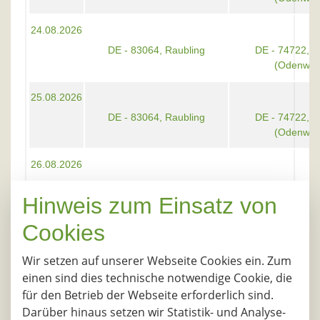
24.08.2026
DE - 83064, Raubling
DE - 74722, 
(Odenwal
25.08.2026
DE - 83064, Raubling
DE - 74722, 
(Odenwal
26.08.2026
DE - 83064, Raubling
DE - 74722, 
Hinweis zum Einsatz von
(Odenwal
Cookies
27.08.2026
DE - 83064, Raubling
DE - 74722, 
Wir setzen auf unserer Webseite Cookies ein. Zum
(Odenwal
einen sind dies technische notwendige Cookie, die
für den Betrieb der Webseite erforderlich sind.
28.08.2026
Darüber hinaus setzen wir Statistik- und Analyse-
DE - 83064, Raubling
DE - 74722, 