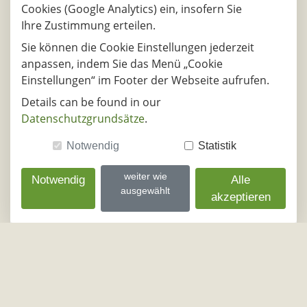
Cookies (Google Analytics) ein, insofern Sie
(Odenwal
Ihre Zustimmung erteilen.
07.08.2026
Sie können die Cookie Einstellungen jederzeit
anpassen, indem Sie das Menü „Cookie
DE - 83064, Raubling
DE - 77694, 
Einstellungen“ im Footer der Webseite aufrufen.
10.08.2026
Details can be found in our
DE - 83064, Raubling
DE - 77694, 
Datenschutzgrundsätze
.
11.08.2026
Notwendig
Statistik
DE - 83064, Raubling
DE - 77694, 
weiter wie
Notwendig
Alle
ausgewählt
12.08.2026
akzeptieren
DE - 83064, Raubling
DE - 77694, 
13.08.2026
DE - 83064, Raubling
DE - 77694, 
14.08.2026