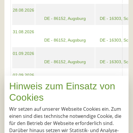
28.08.2026
DE - 86152, Augsburg
DE - 16303, Sch
31.08.2026
DE - 86152, Augsburg
DE - 16303, Sch
01.09.2026
DE - 86152, Augsburg
DE - 16303, Sch
02.09.2026
Hinweis zum Einsatz von
DE - 86152, Augsburg
DE - 16303, Sch
Cookies
03.09.2026
DE - 86152, Augsburg
DE - 16303, Sch
Wir setzen auf unserer Webseite Cookies ein. Zum
einen sind dies technische notwendige Cookie, die
04.09.2026
für den Betrieb der Webseite erforderlich sind.
DE - 86152, Augsburg
DE - 16303, Sch
Darüber hinaus setzen wir Statistik- und Analyse-