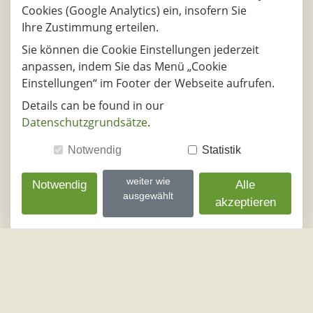
Cookies (Google Analytics) ein, insofern Sie
10.08.2026
Ihre Zustimmung erteilen.
DE - 85551, Kirchheim bei
DE - 70327, St
Sie können die Cookie Einstellungen jederzeit
Münche
anpassen, indem Sie das Menü „Cookie
Einstellungen“ im Footer der Webseite aufrufen.
11.08.2026
DE - 85551, Kirchheim bei
DE - 70327, St
Details can be found in our
Münche
Datenschutzgrundsätze
.
12.08.2026
Notwendig
Statistik
DE - 85551, Kirchheim bei
DE - 70327, St
weiter wie
Münche
Notwendig
Alle
ausgewählt
akzeptieren
13.08.2026
DE - 85551, Kirchheim bei
DE - 70327, St
Münche
14.08.2026
DE - 85551, Kirchheim bei
DE - 70327, St