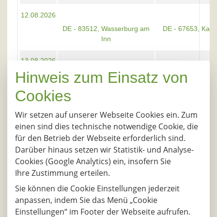
12.08.2026
DE - 83512, Wasserburg am
DE - 67653, Kaise
Inn
13.08.2026
Hinweis zum Einsatz von
DE - 83512, Wasserburg am
DE - 67653, Kaise
Inn
Cookies
14.08.2026
Wir setzen auf unserer Webseite Cookies ein. Zum
DE - 83512, Wasserburg am
DE - 67653, Kaise
einen sind dies technische notwendige Cookie, die
Inn
für den Betrieb der Webseite erforderlich sind.
Darüber hinaus setzen wir Statistik- und Analyse-
17.08.2026
Cookies (Google Analytics) ein, insofern Sie
DE - 83512, Wasserburg am
DE - 67653, Kaise
Ihre Zustimmung erteilen.
Inn
Sie können die Cookie Einstellungen jederzeit
18.08.2026
anpassen, indem Sie das Menü „Cookie
Einstellungen“ im Footer der Webseite aufrufen.
DE - 83512, Wasserburg am
DE - 67653, Kaise