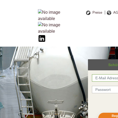
Preise
A
Schü
Regi