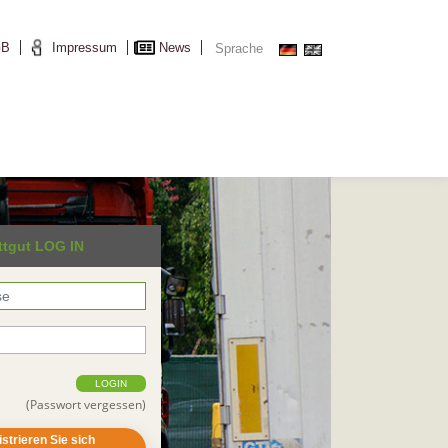
GB
Impressum
News
Sprache
ttgut LOG IN
LOGIN
(Passwort vergessen)
strieren Sie sich